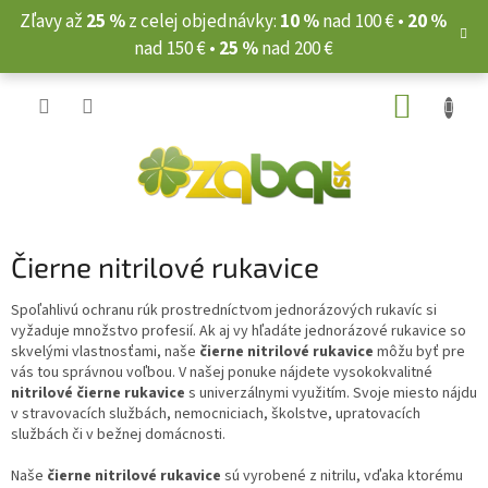
Prejsť
Zľavy až
25 %
z celej objednávky:
10 %
nad 100 € •
20 %
na
nad 150 € •
25 %
nad 200 €
obsah
NÁKUP
KOŠÍK
Čierne nitrilové rukavice
Spoľahlivú ochranu rúk prostredníctvom jednorázových rukavíc si
vyžaduje množstvo profesií. Ak aj vy hľadáte jednorázové rukavice so
skvelými vlastnosťami, naše
čierne nitrilové rukavice
môžu byť pre
vás tou správnou voľbou. V našej ponuke nájdete vysokokvalitné
nitrilové čierne rukavice
s univerzálnymi využitím. Svoje miesto nájdu
v stravovacích službách, nemocniciach, školstve, upratovacích
službách či v bežnej domácnosti.
Naše
čierne nitrilové rukavice
sú vyrobené z nitrilu, vďaka ktorému