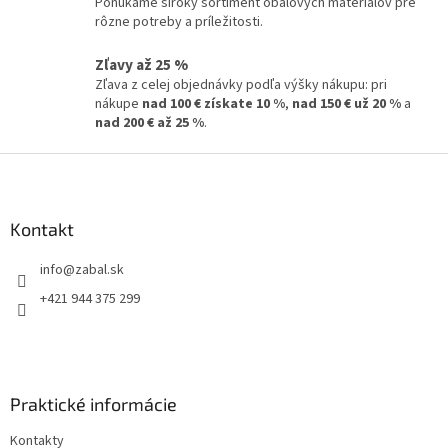
Ponúkame široký sortiment obalových materiálov pre
rôzne potreby a príležitosti.
Zľavy až 25 %
Zľava z celej objednávky podľa výšky nákupu: pri
nákupe
nad 100 € získate 10 %
,
nad 150 € už 20 %
a
nad 200 € až 25 %
.
Z
á
p
ä
Kontakt
t
info
@
zabal.sk
i
e
+421 944 375 299
Praktické informácie
Kontakty