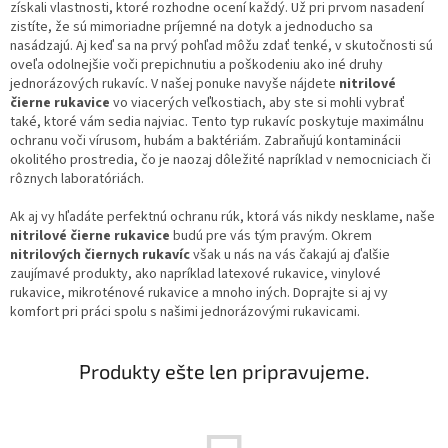
získali vlastnosti, ktoré rozhodne ocení každý. Už pri prvom nasadení
zistíte, že sú mimoriadne príjemné na dotyk a jednoducho sa
nasádzajú. Aj keď sa na prvý pohľad môžu zdať tenké, v skutočnosti sú
oveľa odolnejšie voči prepichnutiu a poškodeniu ako iné druhy
jednorázových rukavíc. V našej ponuke navyše nájdete
nitrilové
čierne rukavice
vo viacerých veľkostiach, aby ste si mohli vybrať
také, ktoré vám sedia najviac. Tento typ rukavíc poskytuje maximálnu
ochranu voči vírusom, hubám a baktériám. Zabraňujú kontaminácii
okolitého prostredia, čo je naozaj dôležité napríklad v nemocniciach či
rôznych laboratóriách.
Ak aj vy hľadáte perfektnú ochranu rúk, ktorá vás nikdy nesklame, naše
nitrilové čierne rukavice
budú pre vás tým pravým. Okrem
nitrilových čiernych rukavíc
však u nás na vás čakajú aj ďalšie
zaujímavé produkty, ako napríklad latexové rukavice, vinylové
rukavice, mikroténové rukavice a mnoho iných. Doprajte si aj vy
komfort pri práci spolu s našimi jednorázovými rukavicami.
Produkty ešte len pripravujeme.