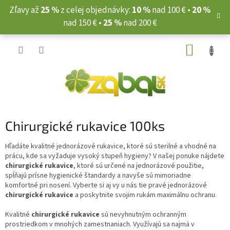
Prejsť
Zľavy až
25 %
z celej objednávky:
10 %
nad 100 € •
20 %
na
nad 150 € •
25 %
nad 200 €
obsah
NÁKUP
KOŠÍK
Chirurgické rukavice 100ks
Hľadáte kvalitné jednorázové rukavice, ktoré sú sterilné a vhodné na
prácu, kde sa vyžaduje vysoký stupeň hygieny? V našej ponuke nájdete
chirurgické rukavice
, ktoré sú určené na jednorázové použitie,
spĺňajú prísne hygienické štandardy a navyše sú mimoriadne
komfortné pri nosení. Vyberte si aj vy u nás tie pravé jednorázové
chirurgické rukavice
a poskytnite svojim rukám maximálnu ochranu.
Kvalitné
chirurgické rukavice
sú nevyhnutným ochranným
prostriedkom v mnohých zamestnaniach. Využívajú sa najmä v