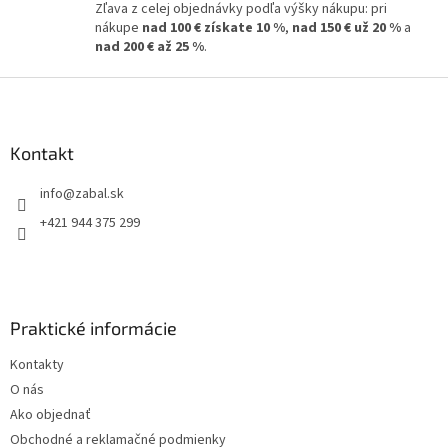
Zľava z celej objednávky podľa výšky nákupu: pri
nákupe
nad 100 € získate 10 %
,
nad 150 € už 20 %
a
nad 200 € až 25 %
.
Z
á
p
ä
Kontakt
t
info
@
zabal.sk
i
e
+421 944 375 299
Praktické informácie
Kontakty
O nás
Ako objednať
Obchodné a reklamačné podmienky