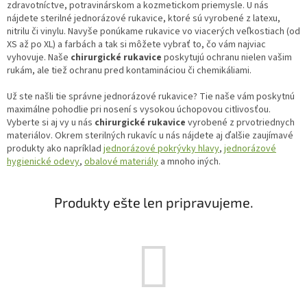
zdravotníctve, potravinárskom a kozmetickom priemysle. U nás
nájdete sterilné jednorázové rukavice, ktoré sú vyrobené z latexu,
nitrilu či vinylu. Navyše ponúkame rukavice vo viacerých veľkostiach (od
XS až po XL) a farbách a tak si môžete vybrať to, čo vám najviac
vyhovuje. Naše
chirurgické rukavice
poskytujú ochranu nielen vašim
rukám, ale tiež ochranu pred kontamináciou či chemikáliami.
Už ste našli tie správne jednorázové rukavice? Tie naše vám poskytnú
maximálne pohodlie pri nosení s vysokou úchopovou citlivosťou.
Vyberte si aj vy u nás
chirurgické rukavice
vyrobené z prvotriednych
materiálov. Okrem sterilných rukavíc u nás nájdete aj ďalšie zaujímavé
produkty ako napríklad
jednorázové pokrývky hlavy
,
jednorázové
hygienické odevy
,
obalové materiály
a mnoho iných.
Produkty ešte len pripravujeme.